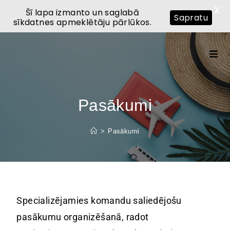
X
Šī lapa izmanto un saglabā
Sapratu
sīkdatnes apmeklētāju pārlūkos.
Pasākumi
>
Pasākumi
Specializējamies komandu saliedējošu
pasākumu organizēšanā, radot