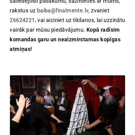
saliedējošo pasākumu, sazinieties ar mums,
rakstus uz
baiba@finalmente.lv
, zvaniet
26624221
, vai aiciniet uz tikšanos, lai uzzinātu
vairāk par mūsu piedāvājumu.
Kopā radīsim
komandas garu un neaizmirstamas kopīgas
atmiņas!