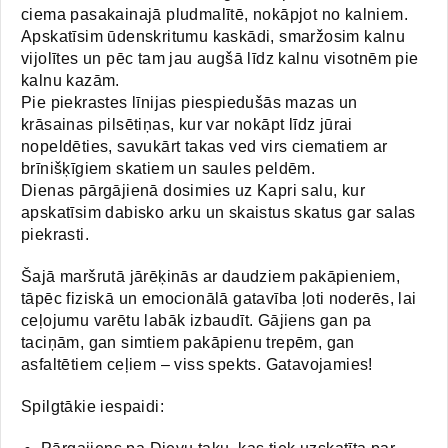
ciema pasakainajā pludmalītē, nokāpjot no kalniem.
Apskatīsim ūdenskritumu kaskādi, smaržosim kalnu
vijolītes un pēc tam jau augšā līdz kalnu visotnēm pie
kalnu kazām.
Pie piekrastes līnijas piespiedušās mazas un
krāsainas pilsētiņas, kur var nokāpt līdz jūrai
nopeldēties, savukārt takas ved virs ciematiem ar
brīnišķīgiem skatiem un saules peldēm.
Dienas pārgājienā dosimies uz Kapri salu, kur
apskatīsim dabisko arku un skaistus skatus gar salas
piekrasti.
Šajā maršrutā jārēķinās ar daudziem pakāpieniem,
tāpēc fiziskā un emocionālā gatavība ļoti noderēs, lai
ceļojumu varētu labāk izbaudīt. Gājiens gan pa
taciņām, gan simtiem pakāpienu trepēm, gan
asfaltētiem ceļiem – viss spekts. Gatavojamies!
Spilgtākie iespaidi: