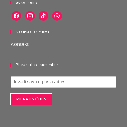
Seko mums
Sazinies ar mums
Kontakti
Pieraksties jaunumiem
E
m
a
i
PIERAKSTĪTIES
l
*