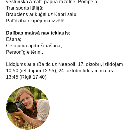
vēsturiskā Amalfi papīra ražotnē, Pompejā;
Transports Itālijā;
Brauciens ar kuģīti uz Kapri salu;
Palīdzība ekipējuma izvēlē.
Dalības maksā nav iekļauts:
Ēšana;
Ceļojuma apdrošināšana;
Personīgie tēriņi.
Lidojums ar airBaltic uz Neapoli: 17. oktobrī, izlidojam
10:50 (ielidojam 12:55), 24. oktobrī lidojam mājās
13:45 (Rīgā 17:40).