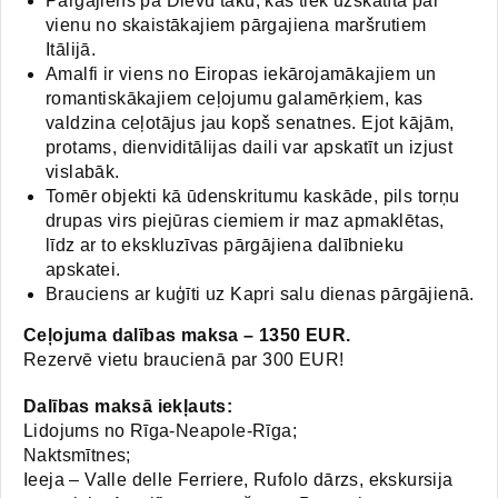
Pārgajiens pa Dievu taku, kas tiek uzskatīta par
vienu no skaistākajiem pārgajiena maršrutiem
Itālijā.
Amalfi ir viens no Eiropas iekārojamākajiem un
romantiskākajiem ceļojumu galamērķiem, kas
valdzina ceļotājus jau kopš senatnes. Ejot kājām,
protams, dienviditālijas daili var apskatīt un izjust
vislabāk.
Tomēr objekti kā ūdenskritumu kaskāde, pils torņu
drupas virs piejūras ciemiem ir maz apmaklētas,
līdz ar to ekskluzīvas pārgājiena dalībnieku
apskatei.
Brauciens ar kuģīti uz Kapri salu dienas pārgājienā.
Ceļojuma dalības maksa – 1350 EUR.
Rezervē vietu braucienā par 300 EUR!
Dalības maksā iekļauts:
Lidojums no Rīga-Neapole-Rīga;
Naktsmītnes;
Ieeja – Valle delle Ferriere, Rufolo dārzs, ekskursija