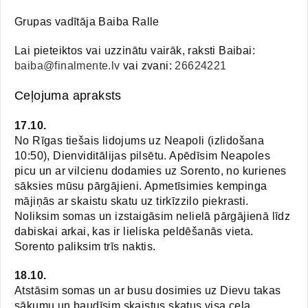
Grupas vadītāja Baiba Ralle
Lai pieteiktos vai uzzinātu vairāk, raksti Baibai:
baiba@finalmente.lv
vai zvani:
26624221
Ceļojuma apraksts
17.10.
No Rīgas tiešais lidojums uz Neapoli (izlidošana
10:50), Dienviditālijas pilsētu. Apēdīsim Neapoles
picu un ar vilcienu dodamies uz Sorento, no kurienes
sāksies mūsu pārgājieni. Apmetīsimies kempinga
mājiņās ar skaistu skatu uz tirkīzzilo piekrasti.
Noliksim somas un izstaigāsim nelielā pārgājienā līdz
dabiskai arkai, kas ir lieliska peldēšanās vieta.
Sorento paliksim trīs naktis.
18.10.
Atstāsim somas un ar busu dosimies uz Dievu takas
sākumu un baudīsim skaistus skatus visa ceļa