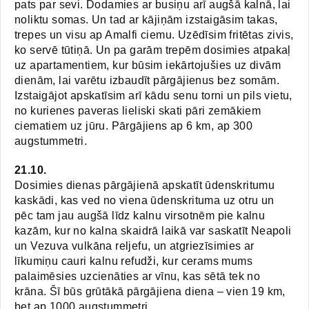
pats par sevi. Dodamies ar busiņu arī augšā kalnā, lai
noliktu somas. Un tad ar kājiņām izstaigāsim takas,
trepes un visu ap Amalfi ciemu. Uzēdīsim fritētas zivis,
ko servē tūtiņā. Un pa garām trepēm dosimies atpakaļ
uz apartamentiem, kur būsim iekārtojušies uz divām
dienām, lai varētu izbaudīt pārgājienus bez somām.
Izstaigājot apskatīsim arī kādu senu torni un pils vietu,
no kurienes paveras lieliski skati pāri zemākiem
ciematiem uz jūru. Pārgājiens ap 6 km, ap 300
augstummetri.
21.10.
Dosimies dienas pārgājienā apskatīt ūdenskritumu
kaskādi, kas ved no viena ūdenskrituma uz otru un
pēc tam jau augšā līdz kalnu virsotnēm pie kalnu
kazām, kur no kalna skaidrā laikā var saskatīt Neapoli
un Vezuva vulkāna reljefu, un atgriezīsimies ar
līkumiņu cauri kalnu refudži, kur cerams mums
palaimēsies uzcienāties ar vīnu, kas sētā tek no
krāna. Šī būs grūtākā pārgājiena diena – vien 19 km,
bet ap 1000 augstummetri.