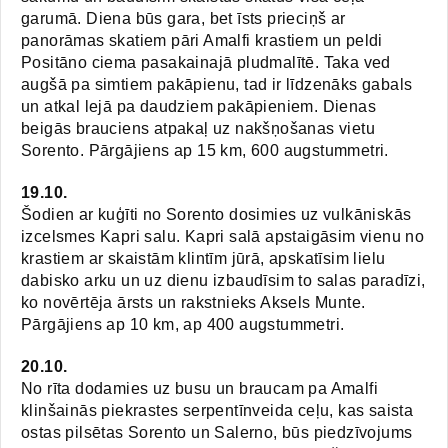
garumā. Diena būs gara, bet īsts prieciņš ar
panorāmas skatiem pāri Amalfi krastiem un peldi
Positāno ciema pasakainajā pludmalītē. Taka ved
augšā pa simtiem pakāpienu, tad ir līdzenāks gabals
un atkal lejā pa daudziem pakāpieniem. Dienas
beigās brauciens atpakaļ uz nakšņošanas vietu
Sorento. Pārgājiens ap 15 km, 600 augstummetri.
19.10.
Šodien ar kuģīti no Sorento dosimies uz vulkāniskās
izcelsmes Kapri salu. Kapri salā apstaigāsim vienu no
krastiem ar skaistām klintīm jūrā, apskatīsim lielu
dabisko arku un uz dienu izbaudīsim to salas paradīzi,
ko novērtēja ārsts un rakstnieks Aksels Munte.
Pārgājiens ap 10 km, ap 400 augstummetri.
20.10.
No rīta dodamies uz busu un braucam pa Amalfi
klinšainās piekrastes serpentīnveida ceļu, kas saista
ostas pilsētas Sorento un Salerno, būs piedzīvojums