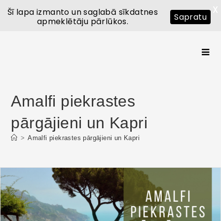
X
Šī lapa izmanto un saglabā sīkdatnes
Sapratu
apmeklētāju pārlūkos.
Amalfi piekrastes
pārgājieni un Kapri
>
Amalfi piekrastes pārgājieni un Kapri