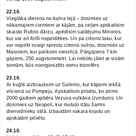
22.10.
Vieglāka dieniņa no kalna lejā – dosimies uz
nākamajiem ciemiem ar kājām, pa ceļam apskatīsim
skaisto Rufolo dārzu, apēdīsim saldējumu Minoros,
kur var arī forši nopeldēties. Un pa citronu taku, kur
var nopirkt svaigi spiestu citrona suliņu, dosimies uz
Maioriem, kur paliksim viesnīcā. Pārgājiens 7 km
gājiens, 250 augstummetri. Lai nebūtu jāiet ar visām
somām, būs noorganizēts somu transfērs.
23.10.
Ar kuģīti aizbrauksim uz Salerno, kur kāpsim iekšā
vilcienā uz Pompeju. Apskatīsim pilsētu, ko pirms
2000 gadiem apbēra Vezuva vulkāna izvirdums. Un
dosimies uz Neapoli, kur mutuļo itāļu šarms
dienvidnieku stilā. Izbaudām vakara kņadu un
apskatām pilsētu.
24.10.