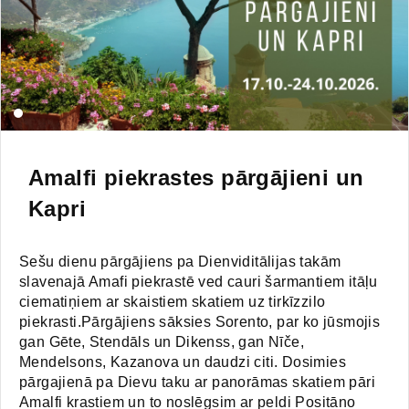
Amalfi piekrastes pārgājieni un
Kapri
Sešu dienu pārgājiens pa Dienviditālijas takām
slavenajā Amafi piekrastē ved cauri šarmantiem itāļu
ciematiņiem ar skaistiem skatiem uz tirkīzzilo
piekrasti.Pārgājiens sāksies Sorento, par ko jūsmojis
gan Gēte, Stendāls un Dikenss, gan Nīče,
Mendelsons, Kazanova un daudzi citi. Dosimies
pārgajienā pa Dievu taku ar panorāmas skatiem pāri
Amalfi krastiem un to noslēgsim ar peldi Positāno