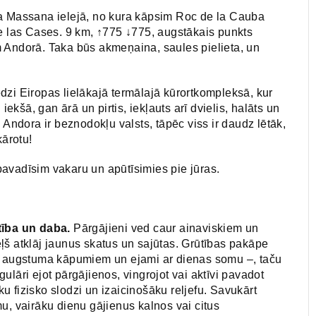
La Massana ielejā, no kura kāpsim Roc de la Cauba
de las Cases. 9 km, ↑775 ↓775, augstākais punkts
ndorā. Taka būs akmeņaina, saules pielieta, un
dzi Eiropas lielākajā termālajā kūrortkompleksā, kur
kšā, gan ārā un pirtis, iekļauts arī dvielis, halāts un
 Andora ir beznodokļu valsts, tāpēc viss ir daudz lētāk,
kārotu!
avadīsim vakaru un apūtīsimies pie jūras.
tība un daba.
Pārgājieni ved caur ainaviskiem un
ļš atklāj jaunus skatus un sajūtas. Grūtības pakāpe
em augstuma kāpumiem un ejami ar dienas somu –, taču
ulāri ejot pārgājienos, vingrojot vai aktīvi pavadot
āku fizisko slodzi un izaicinošāku reljefu. Savukārt
u, vairāku dienu gājienus kalnos vai citus