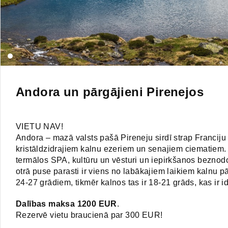
Andora un pārgājieni Pirenejos
VIETU NAV!
Andora – mazā valsts pašā Pireneju sirdī strap Franciju
kristāldzidrajiem kalnu ezeriem un senajiem ciematiem.
termālos SPA, kultūru un vēsturi un iepirkšanos beznodok
otrā puse parasti ir viens no labākajiem laikiem kalnu p
24-27 grādiem, tikmēr kalnos tas ir 18-21 grāds, kas ir 
Dalības maksa 1200 EUR
.
Rezervē vietu braucienā par 300 EUR!