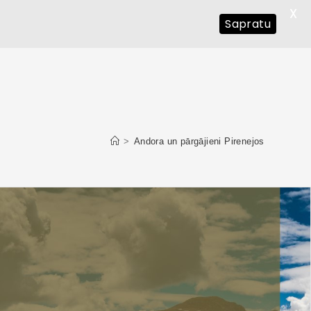
X
Sapratu
>
Andora un pārgājieni Pirenejos