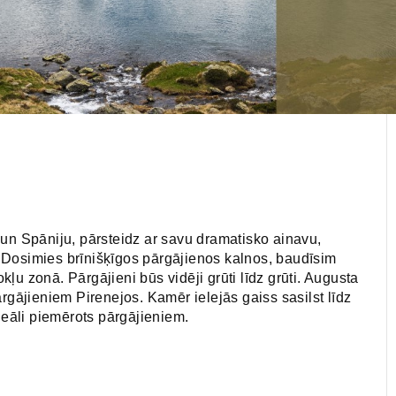
 un Spāniju, pārsteidz ar savu dramatisko ainavu,
 Dosimies brīnišķīgos pārgājienos kalnos, baudīsim
ļu zonā. Pārgājieni būs vidēji grūti līdz grūti. Augusta
ārgājieniem Pirenejos. Kamēr ielejās gaiss sasilst līdz
ideāli piemērots pārgājieniem.