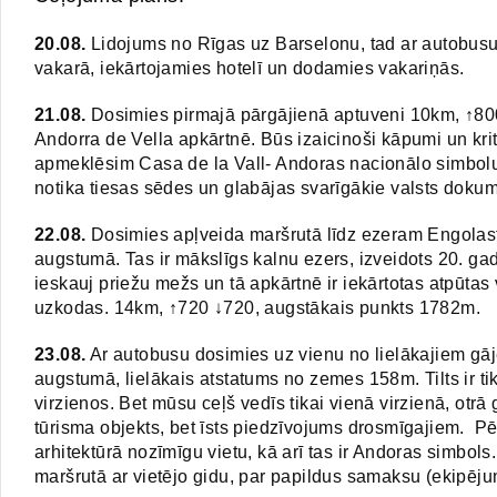
20.08.
Lidojums no Rīgas uz Barselonu, tad ar autobusu
vakarā, iekārtojamies hotelī un dodamies vakariņās.
21.08.
Dosimies pirmajā pārgājienā aptuveni 10km, ↑80
Andorra de Vella apkārtnē. Būs izaicinoši kāpumi un krit
apmeklēsim Casa de la Vall- Andoras nacionālo simbolu 
notika tiesas sēdes un glabājas svarīgākie valsts dokum
22.08.
Dosimies apļveida maršrutā līdz ezeram Engolas
augstumā. Tas ir mākslīgs kalnu ezers, izveidots 20. g
ieskauj priežu mežs un tā apkārtnē ir iekārtotas atpūta
uzkodas. 14km, ↑720 ↓720, augstākais punkts 1782m.
23.08.
Ar autobusu dosimies uz vienu no lielākajiem gājē
augstumā, lielākais atstatums no zemes 158m. Tilts ir ti
virzienos. Bet mūsu ceļš vedīs tikai vienā virzienā, otrā
tūrisma objekts, bet īsts piedzīvojums drosmīgajiem. Pē
arhitektūrā nozīmīgu vietu, kā arī tas ir Andoras simbols
maršrutā ar vietējo gidu, par papildus samaksu (ekipēju