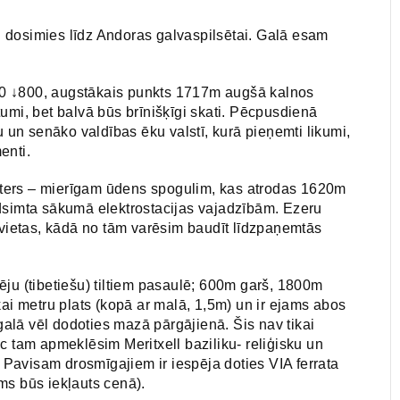
 dosimies līdz Andoras galvaspilsētai. Galā esam
0 ↓800, augstākais punkts 1717m augšā kalnos
umi, bet balvā būs brīnišķīgi skati. Pēcpusdienā
un senāko valdības ēku valstī, kurā pieņemti likumi,
enti.
ters – mierīgam ūdens spogulim, kas atrodas 1620m
adsimta sākumā elektrostacijas vajadzībām. Ezeru
s vietas, kādā no tām varēsim baudīt līdzpaņemtās
ju (tibetiešu) tiltiem pasaulē; 600m garš, 1800m
kai metru plats (kopā ar malā, 1,5m) un ir ejams abos
 galā vēl dodoties mazā pārgājienā. Šis nav tikai
c tam apmeklēsim Meritxell baziliku- reliģisku un
. Pavisam drosmīgajiem ir iespēja doties VIA ferrata
ms būs iekļauts cenā).