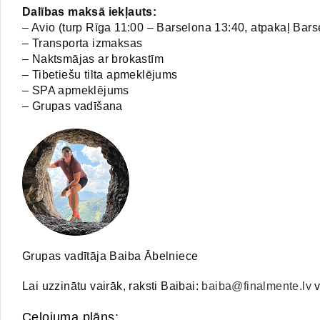
Dalības maksā iekļauts:
– Avio (turp Rīga 11:00 – Barselona 13:40, atpakaļ Barse
– Transporta izmaksas
– Naktsmājas ar brokastīm
– Tibetiešu tilta apmeklējums
– SPA apmeklējums
– Grupas vadīšana
Grupas vadītāja Baiba Ābelniece
Lai uzzinātu vairāk, raksti Baibai:
baiba@finalmente.lv
v
Ceļojuma plāns: