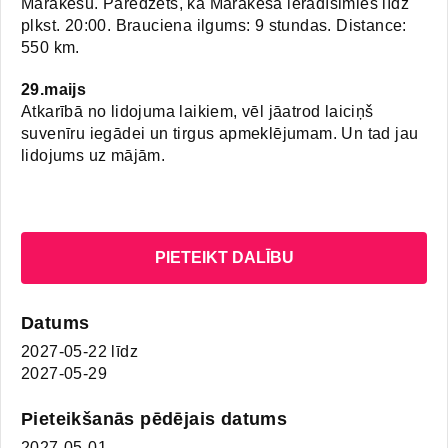
Marakešu. Paredzēts, ka Marakešā ieradīsimies līdz
plkst. 20:00. Brauciena ilgums: 9 stundas. Distance:
550 km.
29.maijs
Atkarībā no lidojuma laikiem, vēl jāatrod laiciņš
suvenīru iegādei un tirgus apmeklējumam. Un tad jau
lidojums uz mājām.
PIETEIKT DALĪBU
Datums
2027-05-22
līdz
2027-05-29
Pieteikšanās pēdējais datums
2027-05-01