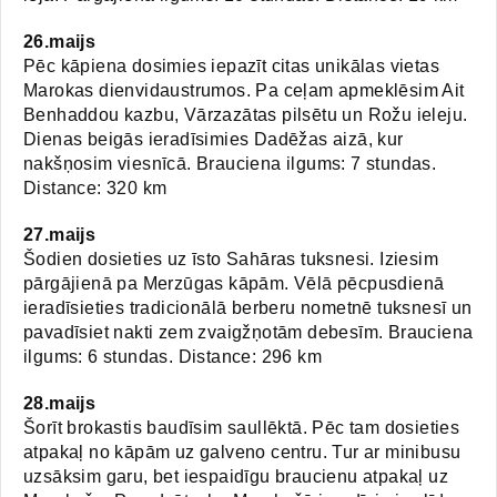
26.maijs
Pēc kāpiena dosimies iepazīt citas unikālas vietas
Marokas dienvidaustrumos. Pa ceļam apmeklēsim Ait
Benhaddou kazbu, Vārzazātas pilsētu un Rožu ieleju.
Dienas beigās ieradīsimies Dadēžas aizā, kur
nakšņosim viesnīcā. Brauciena ilgums: 7 stundas.
Distance: 320 km
27.maijs
Šodien dosieties uz īsto Sahāras tuksnesi. Iziesim
pārgājienā pa Merzūgas kāpām. Vēlā pēcpusdienā
ieradīsieties tradicionālā berberu nometnē tuksnesī un
pavadīsiet nakti zem zvaigžņotām debesīm. Brauciena
ilgums: 6 stundas. Distance: 296 km
28.maijs
Šorīt brokastis baudīsim saullēktā. Pēc tam dosieties
atpakaļ no kāpām uz galveno centru. Tur ar minibusu
uzsāksim garu, bet iespaidīgu braucienu atpakaļ uz