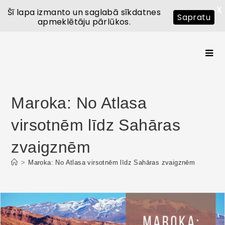
X
Šī lapa izmanto un saglabā sīkdatnes
Sapratu
apmeklētāju pārlūkos.
Maroka: No Atlasa
virsotnēm līdz Sahāras
zvaigznēm
>
Maroka: No Atlasa virsotnēm līdz Sahāras zvaigznēm