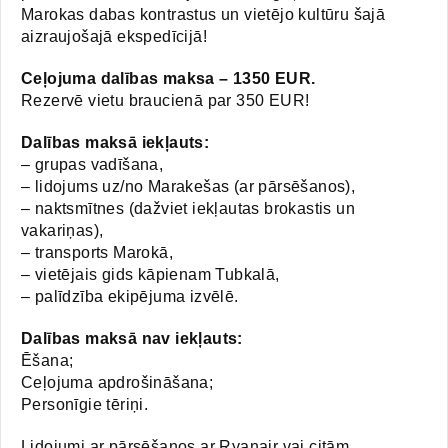
Marokas dabas kontrastus un vietējo kultūru šajā
aizraujošajā ekspedīcijā!
Ceļojuma dalības maksa – 1350 EUR.
Rezervē vietu braucienā par 350 EUR!
Dalības maksā iekļauts:
– grupas vadīšana,
– lidojums uz/no Marakešas (ar pārsēšanos),
– naktsmītnes (dažviet iekļautas brokastis un
vakariņas),
– transports Marokā,
– vietējais gids kāpienam Tubkalā,
– palīdzība ekipējuma izvēlē.
Dalības maksā nav iekļauts:
Ēšana;
Ceļojuma apdrošināšana;
Personīgie tēriņi.
Lidojumi ar pārsēšanos ar Ryanair vai citām