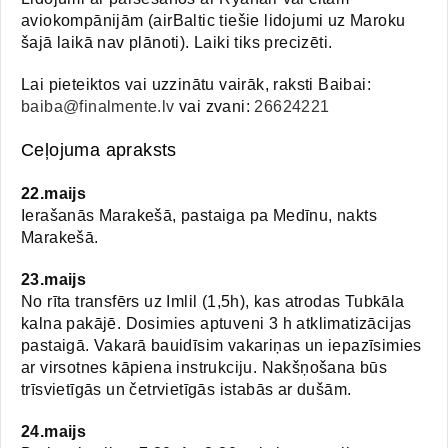
aviokompānijām (airBaltic tiešie lidojumi uz Maroku
šajā laikā nav plānoti). Laiki tiks precizēti.
Lai pieteiktos vai uzzinātu vairāk, raksti Baibai:
baiba@finalmente.lv
vai zvani:
26624221
Ceļojuma apraksts
22.maijs
Ierašanās Marakešā, pastaiga pa Medīnu, nakts
Marakešā.
23.maijs
No rīta transfērs uz Imlil (1,5h), kas atrodas Tubkāla
kalna pakājē. Dosimies aptuveni 3 h atklimatizācijas
pastaigā. Vakarā bauidīsim vakariņas un iepazīsimies
ar virsotnes kāpiena instrukciju. Nakšņošana būs
trīsvietīgās un četrvietīgās istabās ar dušām.
24.maijs