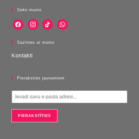
Seko mums
Sazinies ar mums
Kontakti
Pieraksties jaunumiem
E
m
a
i
PIERAKSTĪTIES
l
*