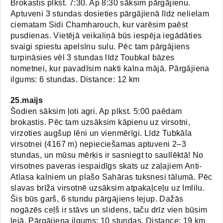
Brokastis plkst. 7:30. Ap 8:30 sāksim pārgājienu.
Aptuveni 3 stundas dosieties pārgājienā līdz nelielam
ciematam Sidi Chamharouch, kur varēsim paēst
pusdienas. Vietējā veikaliņā būs iespēja iegādāties
svaigi spiestu apelsīnu sulu. Pēc tam pārgājiens
turpināsies vēl 3 stundas līdz Toubkal bāzes
nometnei, kur pavadīsim nakti kalna mājā. Pārgājiena
ilgums: 6 stundas. Distance: 12 km
25.maijs
Šodien sāksim ļoti agri. Ap plkst. 5:00 paēdam
brokastis. Pēc tam uzsāksim kāpienu uz virsotni,
virzoties augšup lēni un vienmērīgi. Līdz Tubkāla
virsotnei (4167 m) nepieciešamas aptuveni 2–3
stundas, un mūsu mērķis ir sasniegt to saullēktā! No
virsotnes paveras iespaidīgs skats uz zaļajiem Anti-
Atlasa kalniem un plašo Sahāras tuksnesi tālumā. Pēc
slavas brīža virsotnē uzsāksim atpakaļceļu uz Imlilu.
Šis būs garš, 6 stundu pārgājiens lejup. Dažās
nogāzēs ceļš ir stāvs un slidens, taču drīz vien būsim
lejā. Pārgājiena ilgums: 10 stundas. Distance: 19 km