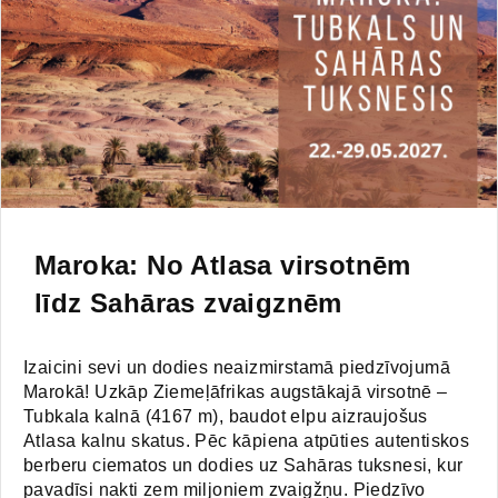
Maroka: No Atlasa virsotnēm
līdz Sahāras zvaigznēm
Izaicini sevi un dodies neaizmirstamā piedzīvojumā
Marokā! Uzkāp Ziemeļāfrikas augstākajā virsotnē –
Tubkala kalnā (4167 m), baudot elpu aizraujošus
Atlasa kalnu skatus. Pēc kāpiena atpūties autentiskos
berberu ciematos un dodies uz Sahāras tuksnesi, kur
pavadīsi nakti zem miljoniem zvaigžņu. Piedzīvo