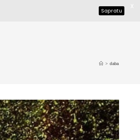
X
Sapratu
>
daba