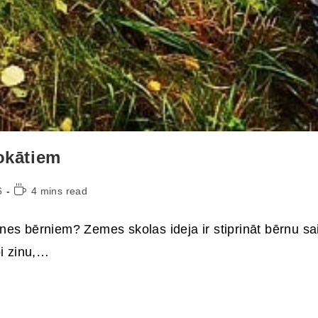
okātiem
6
4 mins read
 bērniem? Zemes skolas ideja ir stiprināt bērnu sai
bi zinu,…