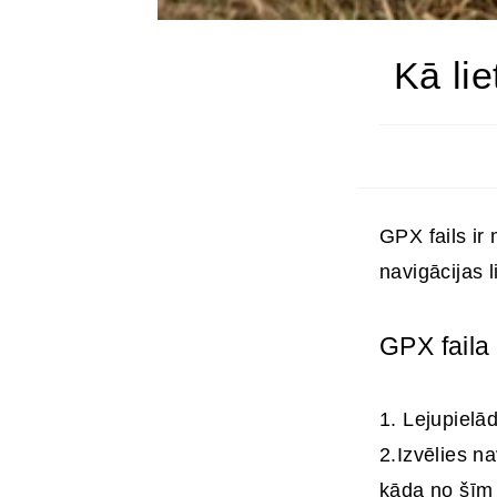
Kā lie
GPX fails ir
navigācijas l
GPX faila
1. Lejupielā
2.Izvēlies na
kāda no šīm 