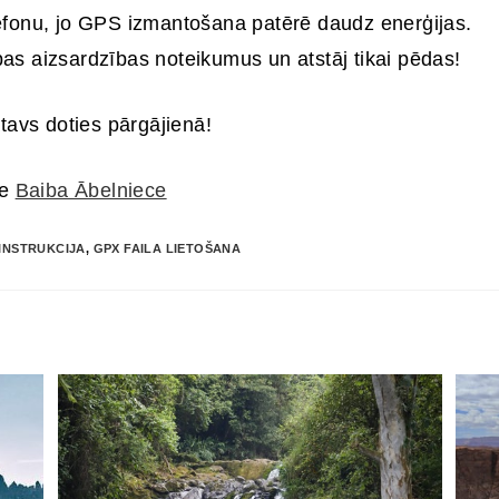
lefonu, jo GPS izmantošana patērē daudz enerģijas.
as aizsardzības noteikumus un atstāj tikai pēdas!
tavs doties pārgājienā!
re
Baiba Ābelniece
 INSTRUKCIJA
,
GPX FAILA LIETOŠANA