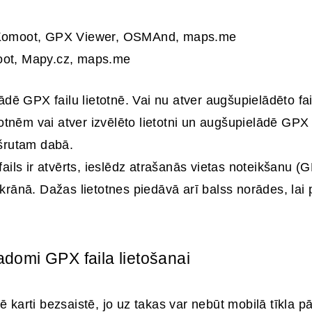
 Komoot, GPX Viewer, OSMAnd, maps.me
ot, Mapy.cz, maps.me
ādē GPX failu lietotnē. Vai nu atver augšupielādēto fa
otnēm vai atver izvēlēto lietotni un augšupielādē GPX 
šrutam dabā.
ails ir atvērts, ieslēdz atrašanās vietas noteikšanu (
rānā. Dažas lietotnes piedāvā arī balss norādes, lai 
adomi GPX faila lietošanai
ē karti bezsaistē, jo uz takas var nebūt mobilā tīkla p