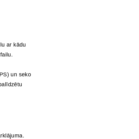
ilu ar kādu
failu.
GPS) un seko
palīdzētu
ārklājuma.