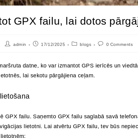
tot GPX failu, lai dotos pārg
admin
17/12/2025
blogs
0 Comments
 maršruta datne, ko var izmantot GPS ierīcēs un viedtā
ietotnēs, lai sekotu pārgājiena ceļam.
 lietošana
dē GPX failu. Saņemto GPX failu saglabā savā telefonā
vigācijas lietotni. Lai atvērtu GPX failu, tev būs nepi
lietotnēm: