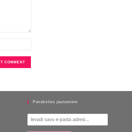
Pieraksties jaunumiem
E
m
a