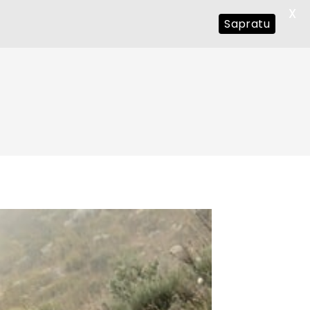
X
Sapratu