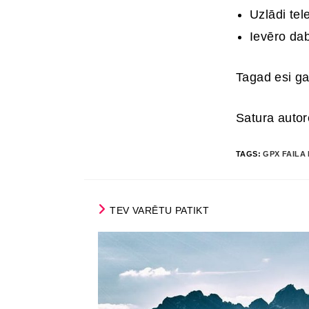
Uzlādi te
Ievēro dab
Tagad esi ga
Satura auto
TAGS
:
GPX FAILA
TEV VARĒTU PATIKT