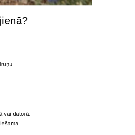
ājienā?
lruņu
 vai datorā.
eciešama