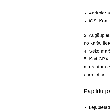
Android:
iOS: Komo
3. Augšupiel
no karšu liet
4. Seko mar
5. Kad GPX f
maršrutam ek
orientēties.
Papildu p
Lejupielād