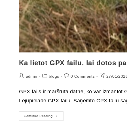
Kā lietot GPX failu, lai dotos p
admin
blogs
0 Comments
27/01/202
GPX fails ir maršruta datne, ko var izmantot G
Lejupielādē GPX failu. Saņemto GPX failu s
Continue Reading