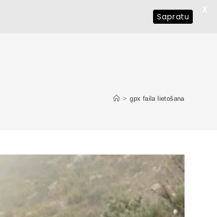
X
Sapratu
>
gpx faila lietošana