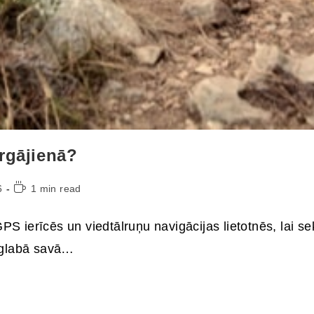
ārgājienā?
6
1 min read
PS ierīcēs un viedtālruņu navigācijas lietotnēs, lai s
aglabā savā…